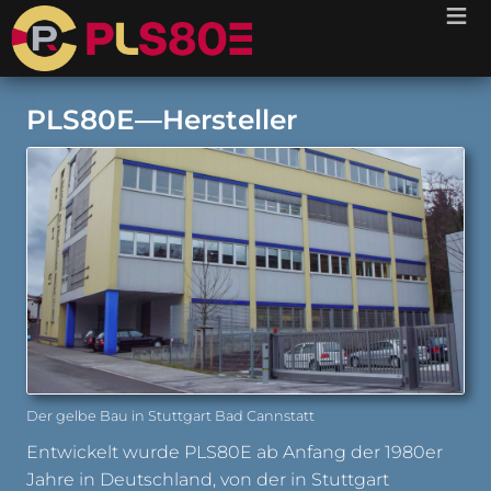
≡
PLS80E—Hersteller
Der gelbe Bau in Stuttgart Bad Cannstatt
Entwickelt wurde PLS80E ab Anfang der 1980er
Jahre in Deutschland, von der in Stuttgart